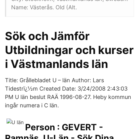
Name: Västerås. Old (Alt.
Sök och Jämför
Utbildningar och kurser
i Västmanlands län
Title: Grållebladet U – län Author: Lars
Tidestrï¿½m Created Date: 3/24/2008 2:43:03
PM U län beslut RAÄ 1996-08-27. Heby kommun
ingår numera i C län.
Person : GEVERT -
Ramnäs, U-Län - Sök Dina