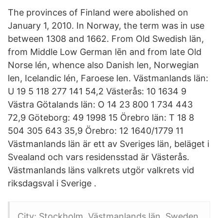
The provinces of Finland were abolished on
January 1, 2010. In Norway, the term was in use
between 1308 and 1662. From Old Swedish län,
from Middle Low German lēn and from late Old
Norse lén, whence also Danish len, Norwegian
len, Icelandic lén, Faroese len. Västmanlands län:
U 19 5 118 277 141 54,2 Västerås: 10 1634 9
Västra Götalands län: O 14 23 800 1 734 443
72,9 Göteborg: 49 1998 15 Örebro län: T 18 8
504 305 643 35,9 Örebro: 12 1640/1779 11
Västmanlands län är ett av Sveriges län, beläget i
Svealand och vars residensstad är Västerås.
Västmanlands läns valkrets utgör valkrets vid
riksdagsval i Sverige .
City: Stockholm, Västmanlands län, Sweden.