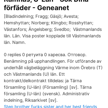
förfäder - Geneanet
[Bladindelning; Fragg; Gäsjö; Avesta;
Hemshyttan; Norberg; Klingbo; Rosshyttan;
Västanfors; Ängelsberg; Svedbo; Västmanlands
län. Län. Visa poster kopplade till Västmanlands
län. Namn.
0 replies 0 ретуита 0 харесва. Отговор.
Benämning på upphandlingen. För utförande av
underhåll vägbeläggning Värme inom Örebro (T)
och Västmanlands (U) län. Ett
kontrakt/delkontrakt tilldelas: ja Tärna
församling (U-län) (Församling) [sv]. Tärna
församling (U-län) (svensk). Administrativ
indelning, Riksarkivet [sv].
Step brother fucks sister and her best friends