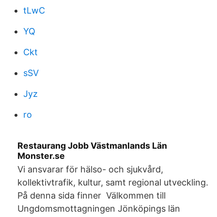
tLwC
YQ
Ckt
sSV
Jyz
ro
Restaurang Jobb Västmanlands Län
Monster.se
Vi ansvarar för hälso- och sjukvård,
kollektivtrafik, kultur, samt regional utveckling.
På denna sida finner Välkommen till
Ungdomsmottagningen Jönköpings län