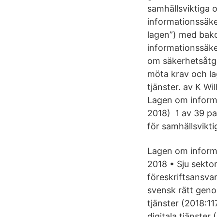
samhällsviktiga 
informationssäker
lagen”) med bako
informationssäke
om säkerhetsåtgä
möta krav och la
tjänster. av K Wi
Lagen om informa
2018)​ 1 av 39 p
för samhällsvikti
Lagen om informa
2018 • Sju sekto
föreskriftsansva
svensk rätt geno
tjänster (2018:1
digitala tjänster