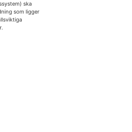
nssystem) ska
dning som ligger
lsviktiga
r.