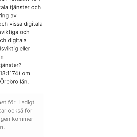
ala tjänster och
ring av
ch vissa digitala
sviktiga och
ch digitala
sviktig eller
om
tjänster?
18:1174) om
 Örebro län.
et för. Ledigt
kar också för
ningen kommer
n.