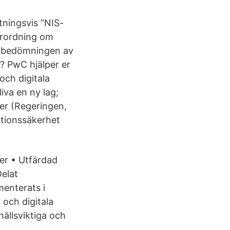
tningsvis ”NIS-
förordning om
id bedömningen av
? PwC hjälper er
och digitala
iva en ny lag;
ter (Regeringen,
ationssäkerhet
ter • Utfärdad
elat
menterats i
och digitala
ällsviktiga och