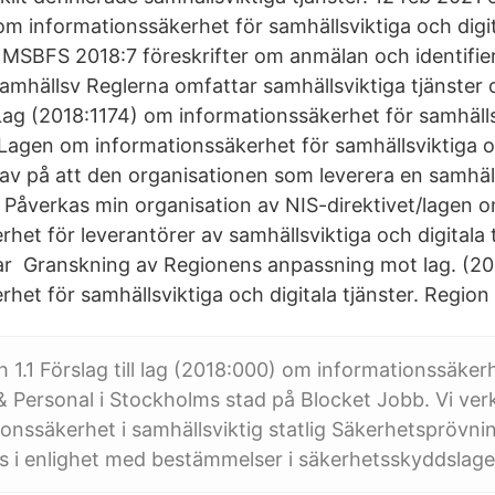
om informationssäkerhet för samhällsviktiga och digit
 · MSBFS 2018:7 föreskrifter om anmälan och identifie
amhällsv Reglerna omfattar samhällsviktiga tjänster o
t Lag (2018:1174) om informationssäkerhet för samhäll
r Lagen om informationssäkerhet för samhällsviktiga o
krav på att den organisationen som leverera en samhäll
ka Påverkas min organisation av NIS-direktivet/lagen 
het för leverantörer av samhällsviktiga och digitala 
ar Granskning av Regionens anpassning mot lag. (20
het för samhällsviktiga och digitala tjänster. Region
 1.1 Förslag till lag (2018:000) om informationssäkerh
 Personal i Stockholms stad på Blocket Jobb. Vi ver
onssäkerhet i samhällsviktig statlig Säkerhetspröv
s i enlighet med bestämmelser i säkerhetsskyddslage