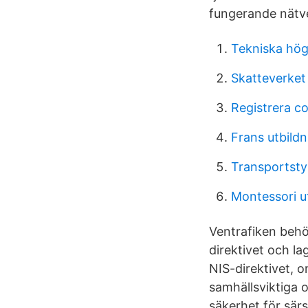
fungerande nätv
Tekniska hög
Skatteverket
Registrera c
Frans utbild
Transportsty
Montessori u
Ventrafiken behö
direktivet och la
NIS-direktivet, o
samhällsviktiga o
säkerhet för särs