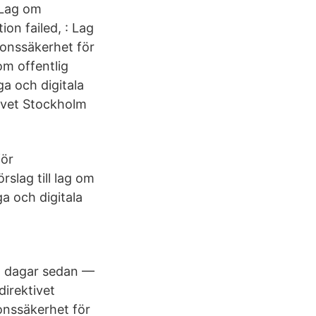
 Lag om
ion failed, : Lag
onssäkerhet för
om offentlig
a och digitala
ivet Stockholm
för
rslag till lag om
a och digitala
8 dagar sedan —
direktivet
onssäkerhet för