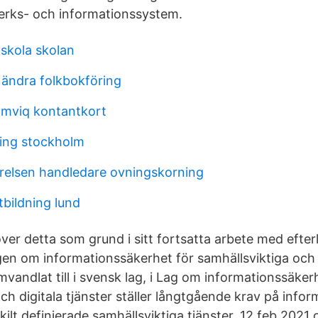
erks- och informationssystem.
skola skolan
 ändra folkbokföring
omviq kontantkort
ning stockholm
relsen handledare ovningskorning
tbildning lund
ver detta som grund i sitt fortsatta arbete med efte
gen om informationssäkerhet för samhällsviktiga och d
mvandlat till i svensk lag, i Lag om informationssäker
ch digitala tjänster ställer långtgående krav på infor
kilt definierade samhällsviktiga tjänster. 12 feb 2021 