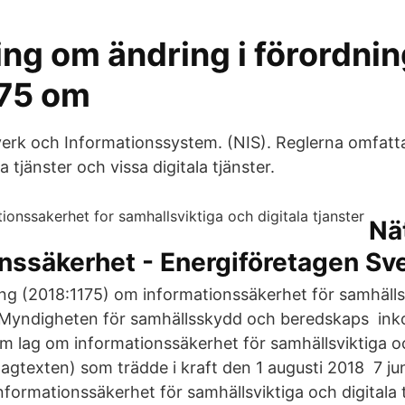
ing om ändring i förordni
75 om
verk och Informationssystem. (NIS). Reglerna omfatta
 tjänster och vissa digitala tjänster.
Nä
nssäkerhet - Energiföretagen Sv
g (2018:1175) om informationssäkerhet för samhälls
r; Myndigheten för samhällsskydd och beredskaps inko
m lag om informationssäkerhet för samhällsviktiga oc
ll lagtexten) som trädde i kraft den 1 augusti 2018 7 
formationssäkerhet för samhällsviktiga och digitala t