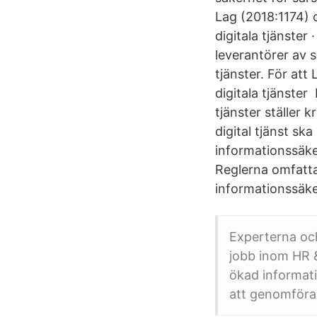
Lag (2018:1174) 
digitala tjänster
leverantörer av s
tjänster. För at
digitala tjänste
tjänster ställer 
digital tjänst s
informationssäker
Reglerna omfatt
informationssäker
Experterna och
jobb inom HR &
ökad informati
att genomföra