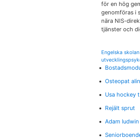
för en hög ge
genomföras i s
nära NIS-direk
tjänster och di
Engelska skola
utvecklingspsyk
Bostadsmodu
Osteopat ali
Usa hockey 
Rejält sprut
Adam ludwin
Seniorboend