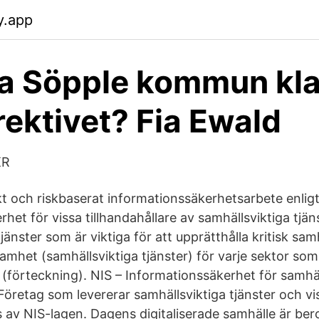
fy.app
a Söpple kommun kla
rektivet? Fia Ewald
KR
skt och riskbaserat informationssäkerhetsarbete enlig
het för vissa tillhandahållare av samhällsviktiga tjän
 tjänster som är viktiga för att upprätthålla kritisk samh
mhet (samhällsviktiga tjänster) för varje sektor som 
et (förteckning). NIS – Informationssäkerhet för samhä
. Företag som levererar samhällsviktiga tjänster och vis
s av NIS-lagen. Dagens digitaliserade samhälle är be