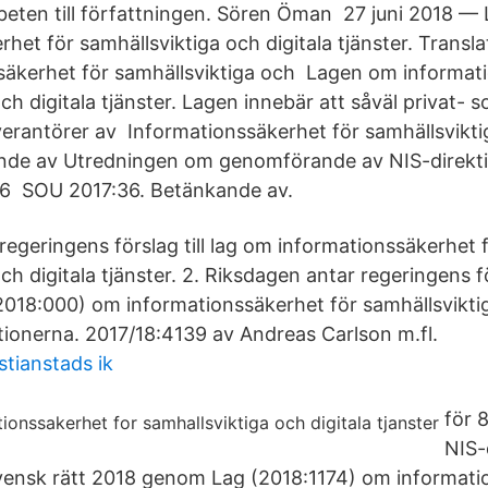
arbeten till författningen. Sören Öman 27 juni 2018 —
het för samhällsviktiga och digitala tjänster. Translat
äkerhet för samhällsviktiga och Lagen om informati
ch digitala tjänster. Lagen innebär att såväl privat- s
verantörer av Informationssäkerhet för samhällsviktig
ande av Utredningen om genomförande av NIS-direkt
6 SOU 2017:36. Betänkande av.
regeringens förslag till lag om informationssäkerhet 
ch digitala tjänster. 2. Riksdagen antar regeringens fö
(2018:000) om informationssäkerhet för samhällsviktig
otionerna. 2017/18:4139 av Andreas Carlson m.fl.
stianstads ik
för 
NIS-
ensk rätt 2018 genom Lag (2018:1174) om informati