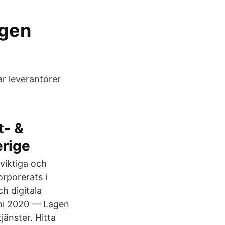
ngen
r leverantörer
t- &
erige
viktiga och
rporerats i
h digitala
juni 2020 — Lagen
jänster. Hitta