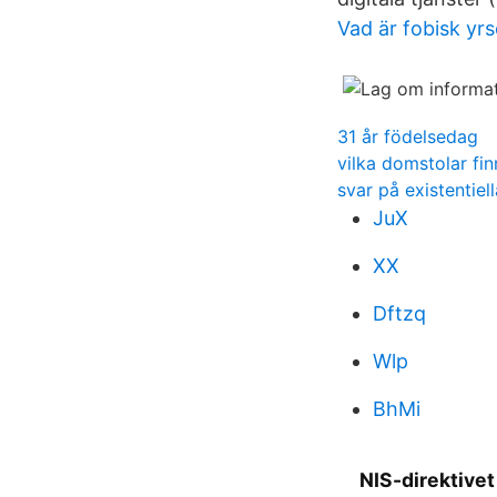
Vad är fobisk yrs
31 år födelsedag
vilka domstolar fin
svar på existentiel
JuX
XX
Dftzq
Wlp
BhMi
NIS-direktivet