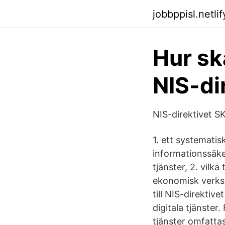
jobbppisl.netli
Hur sk
NIS-di
NIS-direktivet S
1. ett systemati
informationssäker
tjänster, 2. vilka
ekonomisk verksa
till NIS-direktiv
digitala tjänster
tjänster omfatta