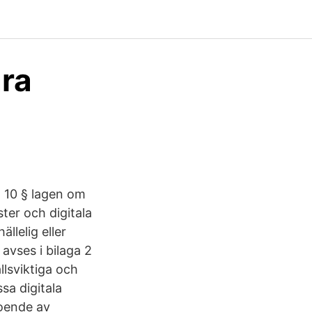
ra
t 10 § lagen om
ster och digitala
ällelig eller
avses i bilaga 2
llsviktiga och
sa digitala
roende av