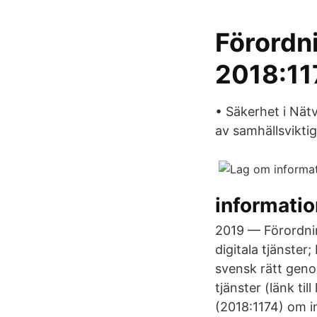
Förordn
2018:11
• Säkerhet i Nät
av samhällsviktiga
informatio
2019 — Förordnin
digitala tjänste
svensk rätt geno
tjänster (länk ti
(2018:1174) om in