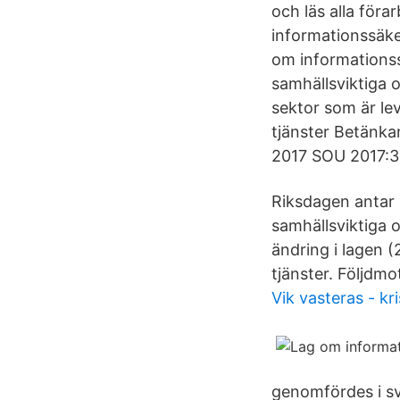
och läs alla för
informationssäker
om informationss
samhällsviktiga o
sektor som är le
tjänster Betänk
2017 SOU 2017:3
Riksdagen antar 
samhällsviktiga o
ändring i lagen 
tjänster. Följdm
Vik vasteras - kri
genomfördes i sv