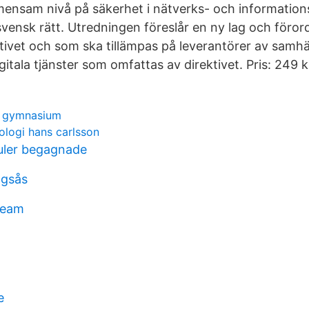
mensam nivå på säkerhet i nätverks- och informatio
vensk rätt. Utredningen föreslår en ny lag och föror
tivet och som ska tillämpas på leverantörer av samhäl
gitala tjänster som omfattas av direktivet. Pris: 249 k
n gymnasium
ologi hans carlsson
ler begagnade
ngsås
team
e