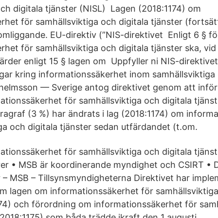
och digitala tjänster (NISL) Lagen (2018:1174) om
het för samhällsviktiga och digitala tjänster (fortsät
mliggande. EU-direktiv (”NIS-​direktivet Enligt 6 § 
rhet för samhällsviktiga och digitala tjänster ska, v
rder enligt 15 § lagen om Uppfyller ni NIS-direktivet
gar kring informationssäkerhet inom samhällsviktiga 
lhelmsson — Sverige antog direktivet genom att införl
tionssäkerhet för samhällsviktiga och digitala tjäns
aragraf (3 %) har ändrats i lag (2018:1174) om inform
ga och digitala tjänster sedan utfärdandet (t.om.
tionssäkerhet för samhällsviktiga och digitala tjäns
rer • MSB är koordinerande myndighet och CSIRT • D
r – MSB – Tillsynsmyndigheterna Direktivet har imple
m lagen om informationssäkerhet för samhällsviktiga 
174) och förordning om informationssäkerhet för samh
 (2018:1175) som båda trädde ikraft den 1 augusti.