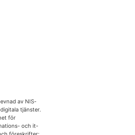
rlevnad av NIS-
igitala tjänster.
het för
mations- och it-
och föreskrifter: