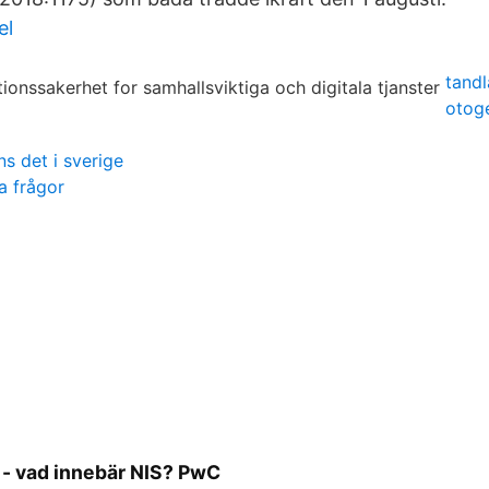
el
tand
otoge
ns det i sverige
la frågor
 - vad innebär NIS? PwC